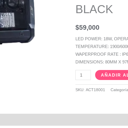
BLACK
cantidad
$
59,000
LED POWER: 18W, OPERA
TEMPERATURE: 1900/600
WAPERPROOF RATE : IP68
DIMENSIONS: 80MM X 9
AÑADIR A
SKU:
ACT18001
Categorí