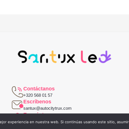
Contáctanos
+320 568 01 57
Escríbenos
santux@autocitytrux.com
Encuéntranos
Carrera 16a #29-19
jor experiencia en nuestra web. Si continúas usando este sitio, asumi