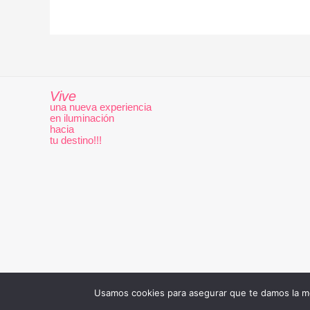
Vive
una nueva experiencia
en iluminación
hacia
tu destino!!!
Usamos cookies para asegurar que te damos la me