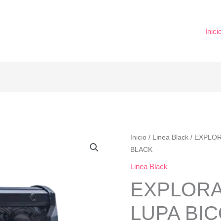
Inici
EXPLORADORA
Inicio
/
Linea Black
/ EXPLOR
BLACK
3
LED
Linea Black
LUPA
EXPLORA
BICOLOR
LINEA
LUPA BI
BLACK