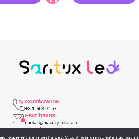
Contáctanos
+320 568 01 57
Escríbenos
santux@autocitytrux.com
Encuéntranos
Carrera 16a #29-19
jor experiencia en nuestra web. Si continúas usando este sitio, asumi