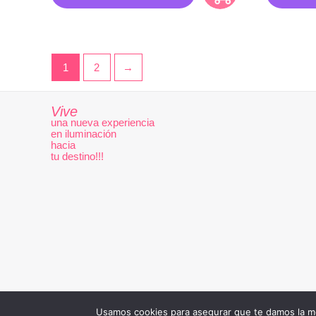
1
2
→
Vive
una nueva experiencia
en iluminación
hacia
tu destino!!!
Usamos cookies para asegurar que te damos la me