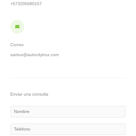
+573205680157
Correo
santux@autocitytrux.com
Enviar una consulta
N
o
m
T
b
e