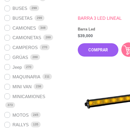
BUSES
299
BUSETAS
BARRA 3 LED LINEAL
299
CAMIONES
348
Barra Led
$
39,000
CAMIONETAS
289
CAMPEROS
270
COMPRAR
GRÚAS
289
Jeep
270
MAQUINARIA
211
MINI VAN
238
MINICAMIONES
373
MOTOS
245
RALLYS
135