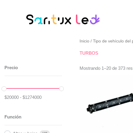
Ir
al
contenido
Inicio
/ Tipo de vehículo de
TURBOS
Precio
Mostrando 1–20 de 373 res
$
20000
-
$
1274000
Función