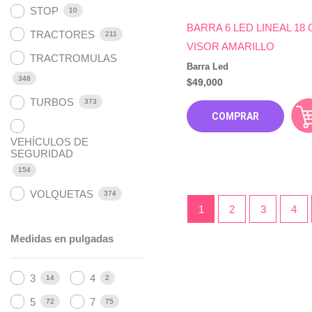
STOP
10
BARRA 6 LED LINEAL 18
TRACTORES
211
VISOR AMARILLO
TRACTROMULAS
Barra Led
348
$
49,000
TURBOS
373
COMPRAR
VEHÍCULOS DE
SEGURIDAD
154
VOLQUETAS
374
1
2
3
4
Medidas en pulgadas
3
4
14
2
5
7
72
75