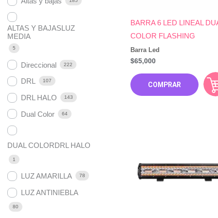
Altas y bajas
185
BARRA 6 LED LINEAL DU
ALTAS Y BAJASLUZ
COLOR FLASHING
MEDIA
5
Barra Led
$
65,000
Direccional
222
DRL
107
COMPRAR
DRL HALO
143
Dual Color
64
DUAL COLORDRL HALO
1
LUZ AMARILLA
78
LUZ ANTINIEBLA
80