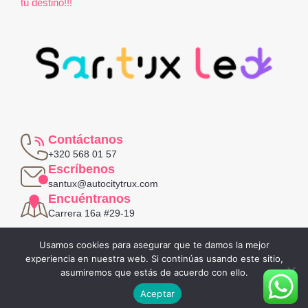
tu destino!!!
Contáctanos
+320 568 01 57
Escríbenos
santux@autocitytrux.com
Encuéntranos
Carrera 16a #29-19
Política de privacidad
Usamos cookies para asegurar que te damos la mejor
Términos y condiciones
experiencia en nuestra web. Si continúas usando este sitio,
asumiremos que estás de acuerdo con ello.
Aceptar