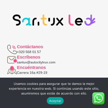
Contáctanos
+320 568 01 57
Escríbenos
santux@autocitytrux.com
Encuéntranos
Carrera 16a #29-19
Política de privacidad
Usamos cookies para asegurar que te damos la mejor
Términos y condiciones
experiencia en nuestra web. Si continúas usando este sitio,
asumiremos que estás de acuerdo con ello.
Aceptar