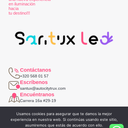
en iluminación
hacia
tu destino!!!
Contáctanos
+320 568 01 57
Escríbenos
santux@autocitytrux.com
Encuéntranos
Carrera 16a #29-19
Política de privacidad
Usamos cookies para asegurar que te damos la mejor
Términos y condiciones
experiencia en nuestra web. Si continúas usando este sitio,
asumiremos que estás de acuerdo con ello.