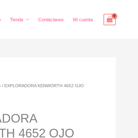
o
Tienda
Contáctanos
Mi cuenta
h
/ EXPLORADORA KENWORTH 4652 OJO
ADORA
H 4652 OJO