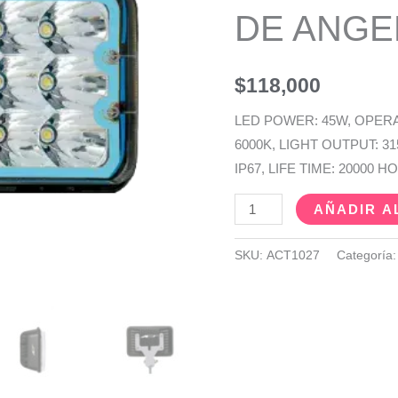
DE ANGE
BLUE
cantidad
$
118,000
LED POWER: 45W, OPERA
6000K, LIGHT OUTPUT: 
IP67, LIFE TIME: 20000
AÑADIR A
SKU:
ACT1027
Categoría