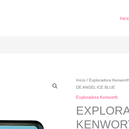
Inici
EXPLORADORA
Inicio
/
Exploradora Kenwort
DE ANGEL ICE BLUE
KENWORTH
4652
Exploradora Kenworth
OJO
EXPLOR
DE
ANGEL
KENWORT
ICE