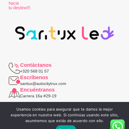
hacia
tu destino!!!
Contáctanos
+320 568 01 57
Escríbenos
santux@autocitytrux.com
Encuéntranos
Carrera 16a #29-19
Política de privacidad
Usamos cookies para asegurar que te damos la mejor
Términos y condiciones
experiencia en nuestra web. Si continúas usando este sitio,
asumiremos que estás de acuerdo con ello.