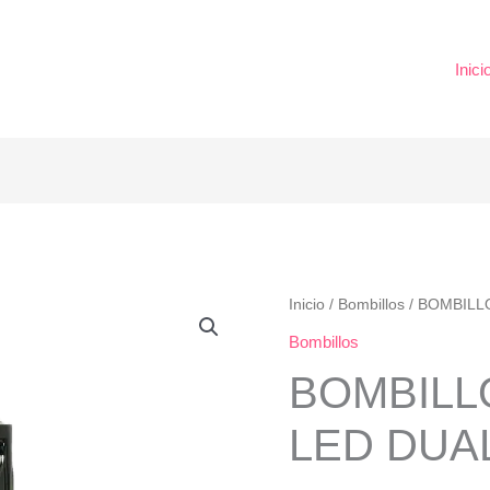
Inici
BOMBILLO
Inicio
/
Bombillos
/ BOMBILL
H4
Bombillos
LASER
BOMBILL
LED
DUAL
LED DUA
COLOR
cantidad