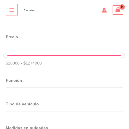
Ir
al
contenido
Precio
$
20000
-
$
1274000
Función
Tipo de vehículo
Medidas en pulgadas