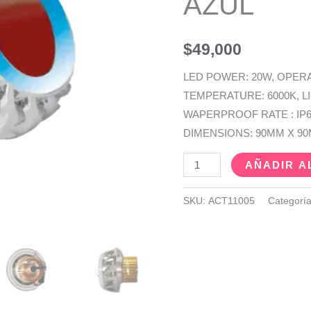
AZUL
$
49,000
LED POWER: 20W, OPERA
TEMPERATURE: 6000K, L
WAPERPROOF RATE : IP67
DIMENSIONS: 90MM X 90
AÑADIR A
SKU:
ACT11005
Categorí