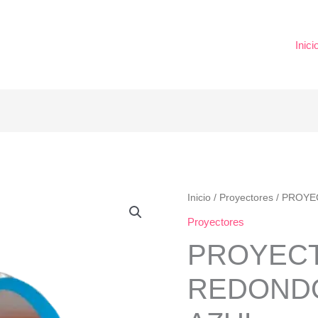
Inici
PROYECTOR
Inicio
/
Proyectores
/ PROYE
REDONDO
Proyectores
BLANCO
PROYEC
AZUL
cantidad
REDOND