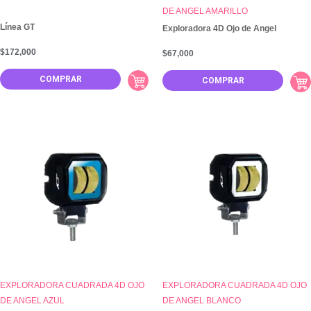
DE ANGEL AMARILLO
Línea GT
Exploradora 4D Ojo de Angel
$
172,000
$
67,000
COMPRAR
COMPRAR
EXPLORADORA CUADRADA 4D OJO
EXPLORADORA CUADRADA 4D OJO
DE ANGEL AZUL
DE ANGEL BLANCO