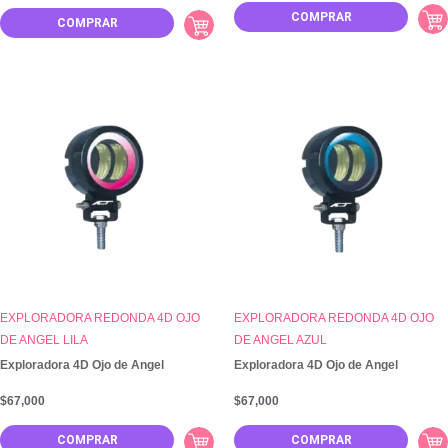
COMPRAR
COMPRAR
EXPLORADORA REDONDA 4D OJO
EXPLORADORA REDONDA 4D OJO
DE ANGEL LILA
DE ANGEL AZUL
Exploradora 4D Ojo de Angel
Exploradora 4D Ojo de Angel
$
67,000
$
67,000
COMPRAR
COMPRAR