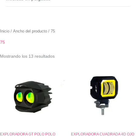
Inicio
/ Ancho del producto / 75
75
Mostrando los 13 resultados
EXPLORADORA GT POLO POLO
EXPLORADORA CUADRADA 4D OJO