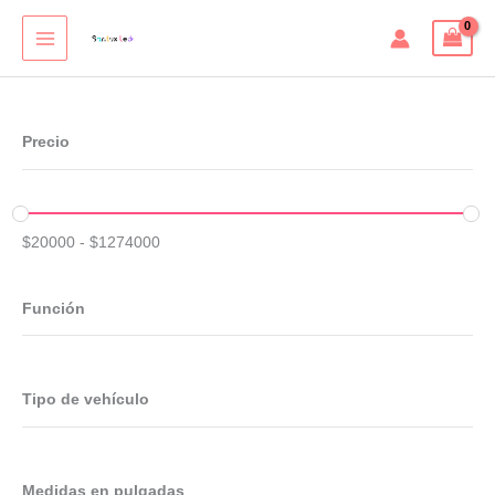
Ir
al
contenido
Precio
$
20000
-
$
1274000
Función
Tipo de vehículo
Medidas en pulgadas