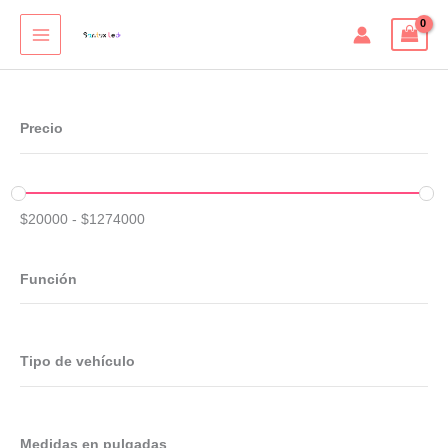
Ir
al
contenido
Precio
$
20000
-
$
1274000
Función
Tipo de vehículo
Medidas en pulgadas