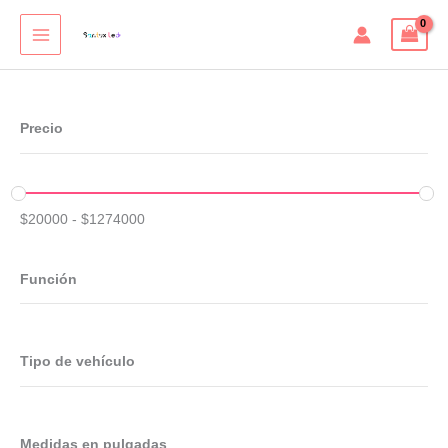
Ir
al
contenido
Precio
$
20000
-
$
1274000
Función
Tipo de vehículo
Medidas en pulgadas