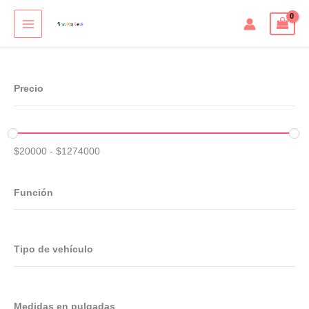
Ir
al
contenido
Precio
$
20000
-
$
1274000
Función
Tipo de vehículo
Medidas en pulgadas