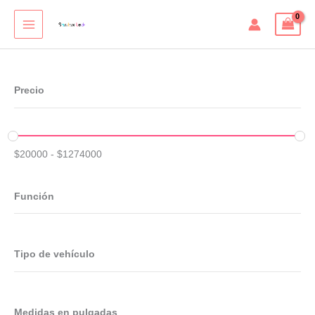
Ir
al
contenido
Precio
$
20000
-
$
1274000
Función
Tipo de vehículo
Medidas en pulgadas