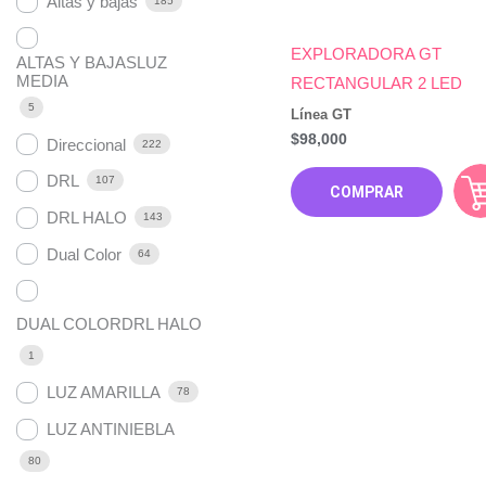
Altas y bajas
185
EXPLORADORA GT
ALTAS Y BAJASLUZ
MEDIA
RECTANGULAR 2 LED
5
Línea GT
$
98,000
Direccional
222
DRL
107
COMPRAR
DRL HALO
143
Dual Color
64
DUAL COLORDRL HALO
1
LUZ AMARILLA
78
LUZ ANTINIEBLA
80